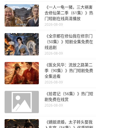
《一人一龟一猪，三大祸害
去修仙第二季（61集）》热
门短剧在线高清播放
2026-08-09
《全宗都在修仙我在修宗门
（50集）》短剧全集免费在
线追剧
2026-08-09
《医女风华：流放之路第二
季（90集）》热门短剧免费
全集追看
2026-08-09
《拾君记（56集）》热门短
剧免费在线赏
2026-08-09
《嫡姐退婚，太子转头娶我
入东宫（56集）》优质短剧