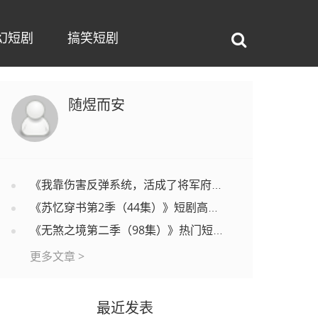
幻短剧
搞笑短剧
随煜而安
《我靠伤害反弹系统，活成了将军府的活祖宗（45集）》免费短剧高清全集赏
《苏忆穿书第2季（44集）》短剧高清全集在线速播
《无煞之境第二季（98集）》热门短剧在线高清播放
更多文章 >
最近发表