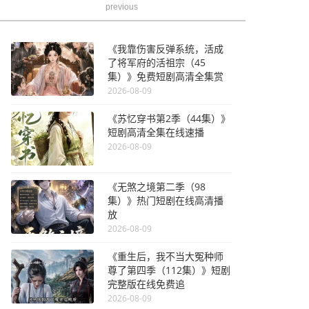
previous
《我靠伤害反弹系统，活成
了将军府的活祖宗（45
集）》免费短剧高清全集赏
2026-08-09
《苏忆穿书第2季（44集）》
短剧高清全集在线速播
2026-08-09
《无煞之境第二季（98
集）》热门短剧在线高清播
放
2026-08-09
《重生后，我不当大冤种师
尊了第四季（112集）》短剧
完整版在线免费追
2026-08-09