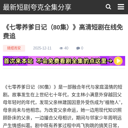
最新短剧夸克全集分享
《七零养爹日记（80集）》高清短剧在线免
费追
随煜而安
2025-12-11
40
0
《七零养爹日记（80集）》是一部融合年代与家庭温情的短
剧。故事发生在上世纪七十年代，女主林小满意外穿越回父
母年轻时的年代，发现父亲林建国因意外受伤成为"植物人"，
母亲尚未与他相恋。为改变父亲命运，她一边用现代知识照
顾卧床的父亲，一边撮合父母相识，期间与邻家少年周明远
产生情感纠葛。剧中既有养爹过程中鸡飞狗跳的搞笑日常，