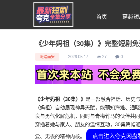
首页
穿越短
《少年妈祖（30集）》完整短剧
随煜而安
2026-05-17
27
0
《少年妈祖（30集）》
是一部融合神话、历史
（妈祖）自幼展现神异天赋，能预知海难、通晓
良与勇气化解危机，同时与青梅竹马的伙伴共同
穿插着她与家人、朋友的温情互动，30集篇幅
点击进入夸克网盘
爱、无畏的精神内核。