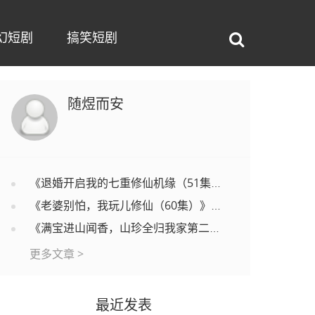
幻短剧
搞笑短剧
随煜而安
《退婚开启我的七重修仙机缘（51集）》短剧完整版免费在线观看
《老婆别怕，我玩儿修仙（60集）》热门短剧在线流畅播放
《满宝进山闻香，山珍全归我家第二季（73集）》精彩短剧免费在线看
更多文章 >
最近发表