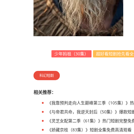
少年妈祖（30集）
超好看短剧抢先看全
科幻短剧
相关推荐：
《我靠预判走向人生巅峰第三季（105集）》
《与帝君共命，我逆天封后（50集）》爆款短
《灵芝女配第二季（61集）》热门短剧完整免
《娇藏京枝（83集）》短剧全集免费高清观看