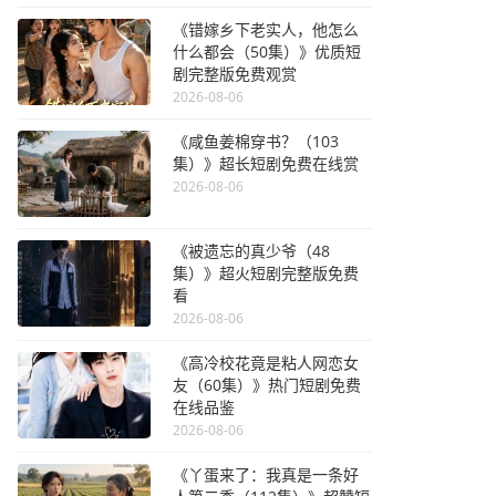
《错嫁乡下老实人，他怎么
什么都会（50集）》优质短
剧完整版免费观赏
2026-08-06
《咸鱼姜棉穿书？（103
集）》超长短剧免费在线赏
2026-08-06
《被遗忘的真少爷（48
集）》超火短剧完整版免费
看
2026-08-06
《高冷校花竟是粘人网恋女
友（60集）》热门短剧免费
在线品鉴
2026-08-06
《丫蛋来了：我真是一条好