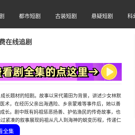
剧
都市短剧
古装短剧
悬疑短剧
科
免费在线追剧
与成长题材的短剧。故事以宋代莆田为背景，讲述少女林默
医术，在经历父亲出海遇险、乡亲蒙难等事件后，她以善
成长。剧中既有妈祖惩恶扬善、护佑渔民的传奇故事，也
通过紧凑的叙事展现妈祖从凡人到海神的蜕变历程，传递仁
看全集