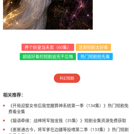
养个妖皇当夫君（60集）
这部短剧太好看
超级好看的短剧追完不后悔
热门短剧抢先看
科幻短剧
相关推荐：
《开局迎娶女帝后我觉醒葬神系统第一季（134集）》热门短剧免
费看全集
《猫语牵缘：战神将军独宠我（35集）》短剧全集资源免费获取
《崽崽通古今，将军爹在边疆等投喂第二季（133集）》热门短剧