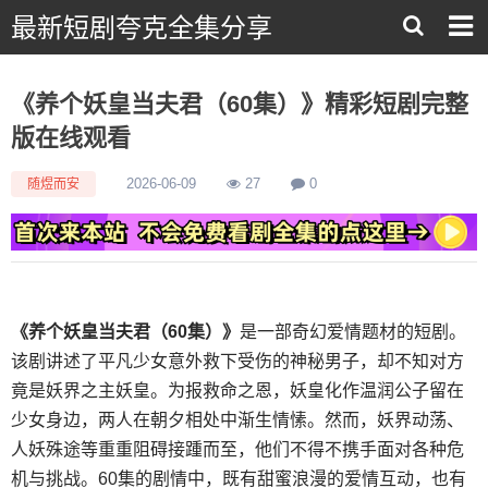
最新短剧夸克全集分享
《养个妖皇当夫君（60集）》精彩短剧完整
版在线观看
随煜而安
2026-06-09
27
0
《养个妖皇当夫君（60集）》
是一部奇幻爱情题材的短剧。
该剧讲述了平凡少女意外救下受伤的神秘男子，却不知对方
竟是妖界之主妖皇。为报救命之恩，妖皇化作温润公子留在
少女身边，两人在朝夕相处中渐生情愫。然而，妖界动荡、
人妖殊途等重重阻碍接踵而至，他们不得不携手面对各种危
机与挑战。60集的剧情中，既有甜蜜浪漫的爱情互动，也有