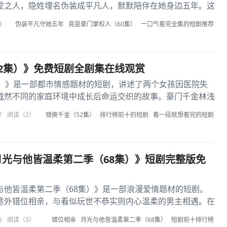
爱之人，隐姓埋名伪装成平凡人，默默陪伴在她身边五年。这
份融入她的生活，为她遮风...
伪装平凡守她五年
竟是豪门掌权人（60集）
一口气看完全集的短剧推荐
8
2集）》免费短剧全剧集在线观赏
集）》是一部都市情感题材的短剧，讲述了两个女孩因医院失
截然不同的家庭环境中成长后命运交织的故事。豪门千金林浅
却凭借坚韧性格闯出一片...
错换千金（52集）
排行榜前十的短剧
看一段就想看完的短剧
7
阅读（2）
光与他皆温柔第二季（68集）》短剧完整版免
与他皆温柔第二季（68集）》是一部浪漫爱情题材的短剧。
意外错位相亲，与看似玩世不恭实则内心温柔的男主相遇。在
最初的互相误解、斗嘴不...
错位相亲
月光与他皆温柔第二季（68集）
短剧前十排行榜
6
阅读（3）