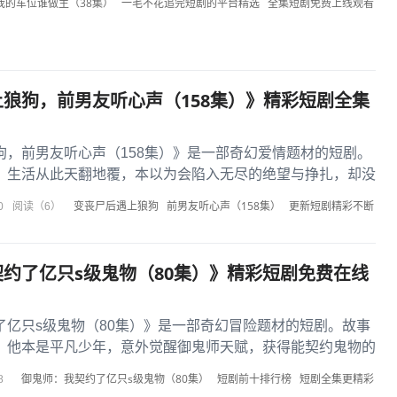
我的车位谁做主（38集）
一毛不花追完短剧的平台精选
全集短剧免费上线观看
狼狗，前男友听心声（158集）》精彩短剧全集
狗，前男友听心声（158集）》是一部奇幻爱情题材的短剧。
，生活从此天翻地覆，本以为会陷入无尽的绝望与挣扎，却没
上了像狼狗般霸气又深...
变丧尸后遇上狼狗
前男友听心声（158集）
更新短剧精彩不断
0
阅读（6）
约了亿只s级鬼物（80集）》精彩短剧免费在线
了亿只s级鬼物（80集）》是一部奇幻冒险题材的短剧。故事
，他本是平凡少年，意外觉醒御鬼师天赋，获得能契约鬼物的
虐、人类生存岌岌可危...
御鬼师：我契约了亿只s级鬼物（80集）
短剧前十排行榜
短剧全集更精彩
8