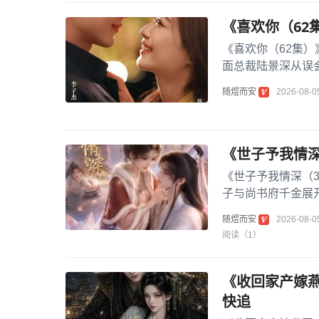
《喜欢你（62
《喜欢你（62集
面总裁陆景深从误
陆景深的生活，两人
随煜而安
2026-08-0
《世子予我情深
《世子予我情深（
子与尚书府千金展
愫。女主性格聪慧坚
随煜而安
2026-08-0
阅读（1）
《收回家产嫁燕
快追