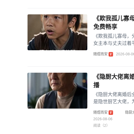
《欺我孤儿寡母
免费畅享
《欺我孤儿寡母，
女主本与丈夫过着
戚百般欺凌，被逼分
随煜而安
2026-08-0
《隐厨大佬离婚
播
《隐厨大佬离婚后
是隐世厨艺大佬，
家人轻视，最终选择
随煜而安
隐厨
2026-08-06
阅读（2）