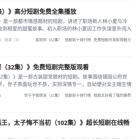
集）》高分短剧免费全集播放
）》是一部都市情感题材的短剧，讲述了职场新人林小夏与冷
会到相爱的甜蜜故事。初入职场的林小夏因工作失误意外闯入
因性格差异频繁碰撞，却...
喜欢你（62集）
短剧前十排行榜
免费短剧尽享影视魅力
5
阅读（3）
（32集）》免费短剧完整版观看
32集）》是一部古装甜宠题材的短剧。故事围绕镇国公府世
开，世子表面玩世不恭，实则深情专一，自幼便对女主暗生情
韧，因家族联姻与世子产...
世子予我情深（32集）
短剧前十排行榜
短剧太好看了强烈推荐
5
王，太子悔不当初（102集）》超长短剧在线畅