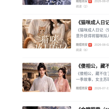
随煜而安
2026-08-0
阅读（2）
《猫咪成人日记
《猫咪成人日记（
意外获得将猫咪拟人
影”等萌宠展开奇妙
随煜而安
2026-08-0
阅读（6）
《傻相公，藏不
《傻相公，藏不住
一季故事，女主苏
露非凡才智而险些暴
随煜而安
2026-07-3