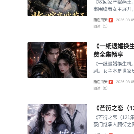
《收回家产嫁燕王
事围绕着女主展开
折后，她成功收回家
随煜而安
2026-08-0
阅读（1）
《一纸退婚换生
费全集畅享
《一纸退婚换生机
剧。女主本是世家
子，性命岌岌可危。
随煜而安
2026-08-0
阅读（0）
《芒衍之恋（1
《芒衍之恋（12
豪门继承人顾衍之
争，与性格冷峻却内