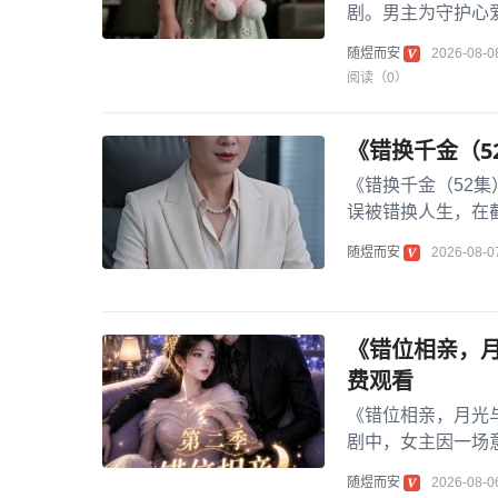
剧。男主为守护心
五年里，他以普通身
随煜而安
2026-08-0
阅读（0）
《错换千金（5
《错换千金（52
误被错换人生，在
被调换到普通家庭，
随煜而安
2026-08-0
《错位相亲，月
费观看
《错位相亲，月光
剧中，女主因一场
相处过程中，两人从
随煜而安
2026-08-0