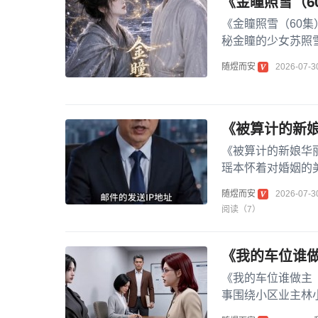
《金瞳照雪（6
《金瞳照雪（60
秘金瞳的少女苏照
看穿人心、预知危机
随煜而安
2026-07-3
《被算计的新娘
《被算计的新娘华
瑶本怀着对婚姻的
身败名裂、一无所有
随煜而安
2026-07-3
阅读（7）
《我的车位谁做
《我的车位谁做主
事围绕小区业主林
初礼貌沟通到因误会升