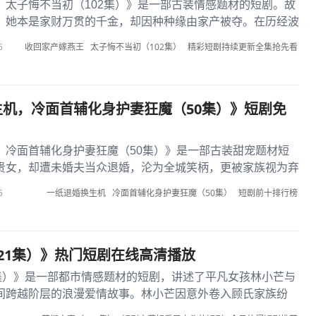
，太子悔不当初（102集）》是一部古装情感题材的短剧。故
，她本是家财万贯的千金，却因种种缘由家产被夺。在历经波
产，还毅然决然地嫁给...
收回家产嫁燕王
太子悔不当初（102集）
精彩短剧持续更新全集抢先看
5
机，冷面首辅化身护妻狂魔（50集）》短剧免
，冷面首辅化身护妻狂魔（50集）》是一部古装甜宠题材短
贵女，却遭未婚夫当众退婚，沦为全城笑柄，更被家族视为弃
危急时刻，冷面首辅男主...
一纸退婚换生机
冷面首辅化身护妻狂魔（50集）
短剧前十排行榜
5
21集）》热门短剧在线高清播放
1集）》是一部都市情感题材的短剧，讲述了平凡女孩林小芒与
间跨越阶层的浪漫爱情故事。林小芒因意外卷入顾氏家族纷
心柔软的顾衍从误会到相...