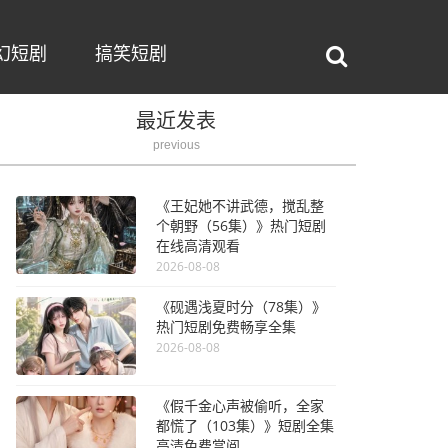
幻短剧
搞笑短剧
最近发表
previous
《王妃她不讲武德，搅乱整
个朝野（56集）》热门短剧
在线高清观看
2026-08-08
《砚遇浅夏时分（78集）》
热门短剧免费畅享全集
2026-08-08
《假千金心声被偷听，全家
都慌了（103集）》短剧全集
高清免费赏阅