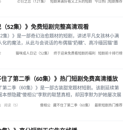
芒衍之恋（121集）
短剧来袭好看又上头的短剧
今日热门短剧推荐
5
（52集）》免费短剧完整高清观看
52集）》是一部奇幻治愈题材的短剧，讲述平凡女孩林小满
化的魔法，从此与会说话的布偶猫“奶糖”、高冷缅因猫“墨
同居生活的故事。每集...
猫咪成人日记（52集）
终于迎来免费看短剧的福利
短剧前十排行榜
2
住了第二季（60集）》热门短剧免费高清播放
了第二季（60集）》是一部古装甜宠题材短剧。该剧延续第
瑶本想隐藏“傻相公”李默的聪慧真相，却因李默为护她屡次展
露。第二季中，两人卷...
傻相公
藏不住了第二季（60集）
最新短剧热门推荐
1
阅读（5）