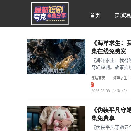
首页
穿越短
《海洋求生：我
集在线免费赏
《海洋求生：我召
奇幻短剧。故事延
在危机四伏的海洋世
随煜而安
海洋求生：
2026-08-08
阅读（2）
《伪装平凡守她
集免费享
《伪装平凡守她五