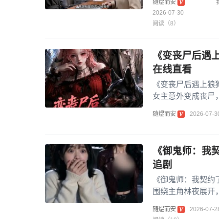
随煜而安
2026-07-30
阅读（8）
《变丧尸后遇上
在线直看
《变丧尸后遇上狼
女主意外变成丧尸
想到在成为丧尸后遇
随煜而安
2026-07-3
《御鬼师：我契
追剧
《御鬼师：我契约
围绕主角林夜展开
神秘能力。在鬼物肆
随煜而安
2026-07-2