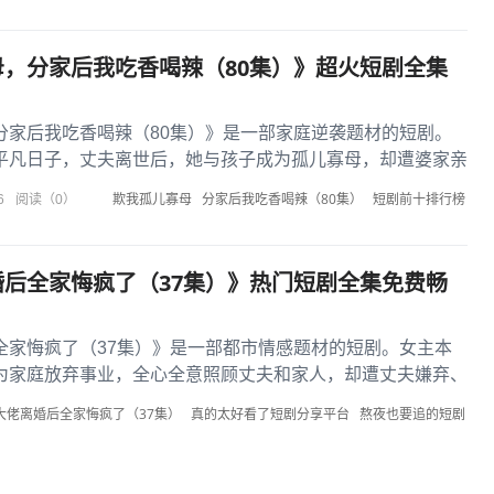
，分家后我吃香喝辣（80集）》超火短剧全集
分家后我吃香喝辣（80集）》是一部家庭逆袭题材的短剧。
平凡日子，丈夫离世后，她与孩子成为孤儿寡母，却遭婆家亲
家且只分得微薄家产。但...
欺我孤儿寡母
分家后我吃香喝辣（80集）
短剧前十排行榜
6
阅读（0）
后全家悔疯了（37集）》热门短剧全集免费畅
全家悔疯了（37集）》是一部都市情感题材的短剧。女主本
为家庭放弃事业，全心全意照顾丈夫和家人，却遭丈夫嫌弃、
离婚。离婚后，女主凭借...
大佬离婚后全家悔疯了（37集）
真的太好看了短剧分享平台
熬夜也要追的短剧