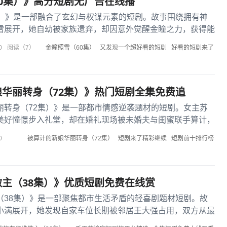
0集）》高分短剧无广告在线播
集）》是一部融合了玄幻与权谋元素的短剧。故事围绕拥有神
雪展开，她自幼被家族遗弃，却因意外觉醒金瞳之力，获得能
的特殊能力。为查明身世...
金瞳照雪（60集）
又发现一个超好看的短剧
好看的短剧来了
0
阅读（7）
华丽转身（72集）》热门短剧全集免费追
丽转身（72集）》是一部都市情感逆袭题材的短剧。女主苏
美好憧憬步入礼堂，却在婚礼现场被未婚夫与闺蜜联手算计，
。遭受巨大打击的苏瑶没...
被算计的新娘华丽转身（72集）
短剧来了精彩继续
短剧前十排行榜
0
主（38集）》优质短剧免费在线赏
（38集）》是一部聚焦都市生活矛盾的轻喜剧题材短剧。故
小满展开，她发现自家车位长期被邻居王大强占用，双方从最
级为"车位争夺战"。...