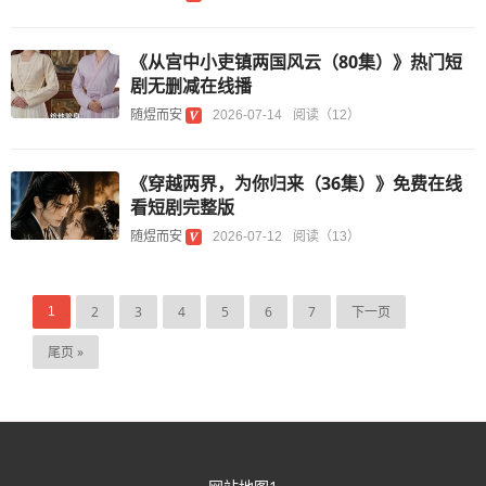
《从宫中小吏镇两国风云（80集）》热门短
剧无删减在线播
随煜而安
2026-07-14
阅读（12）
《穿越两界，为你归来（36集）》免费在线
看短剧完整版
随煜而安
2026-07-12
阅读（13）
2
3
4
5
6
7
下一页
1
尾页 »