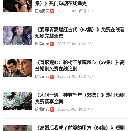
集）》热门短剧在线追更
随煜而安
2026-08-02
阅读（6）
《我靠青蒿爆红古代（67集）》免费在线看
短剧完整全集
随煜而安
2026-08-02
阅读（3）
《盲眼窥心：轮椅王爷藏帝心（59集）》高
分短剧免费在线追剧
随煜而安
2026-08-01
阅读（5）
《人间一遇，神尊千年（55集）》热门短剧
免费畅享全集
随煜而安
2026-08-01
阅读（4）
《离婚后我成了前妻的甲方（64集）》短剧