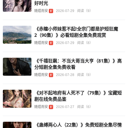
好时光
随煜而安
2026-07-29
阅读（9）
《赤瞳小师妹惹不起!全宗门都是护短狂魔
2（90集）》必看短剧全集免费观赏
随煜而安
2026-07-29
阅读（8）
《千禧狂飙：不当大哥当大亨（81集）》高
分短剧全集免费收看
随煜而安
2026-07-28
阅读（9）
《对不起地府有人死不了（79集）》宝藏短
剧在线免费品鉴
随煜而安
2026-07-27
阅读（6）
《蛊缚两心人（22集）》免费短剧全集尽情