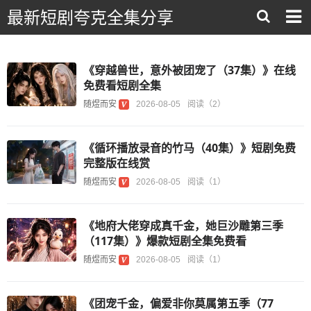
最新短剧夸克全集分享
《穿越兽世，意外被团宠了（37集）》在线
免费看短剧全集
随煜而安
2026-08-05
阅读（2）
《循环播放录音的竹马（40集）》短剧免费
完整版在线赏
随煜而安
2026-08-05
阅读（1）
《地府大佬穿成真千金，她巨沙雕第三季
（117集）》爆款短剧全集免费看
随煜而安
2026-08-05
阅读（1）
《团宠千金，偏爱非你莫属第五季（77