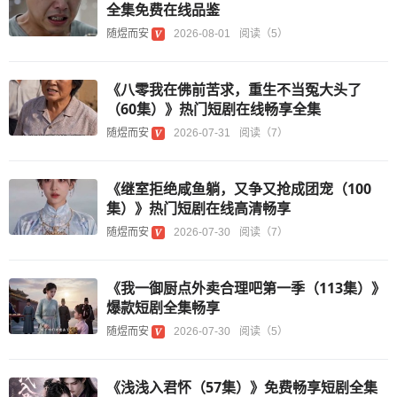
全集免费在线品鉴
随煜而安
2026-08-01
阅读（5）
《八零我在佛前苦求，重生不当冤大头了
（60集）》热门短剧在线畅享全集
随煜而安
2026-07-31
阅读（7）
《继室拒绝咸鱼躺，又争又抢成团宠（100
集）》热门短剧在线高清畅享
随煜而安
2026-07-30
阅读（7）
《我一御厨点外卖合理吧第一季（113集）》
爆款短剧全集畅享
随煜而安
2026-07-30
阅读（5）
《浅浅入君怀（57集）》免费畅享短剧全集