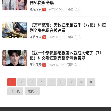
剧免费追全集
随煜而安
2026-07-06
阅读（13）
《万年沉睡：无敌归来第四季（77集）》短
剧全集免费在线速看
随煜而安
2026-07-05
阅读（16）
《我一个杂货铺老板怎么就成大佬了（71
集）》必看短剧完整高清免费观
随煜而安
2026-07-03
阅读（23）
2
3
4
5
6
7
8
9
1
下一页
尾页 »