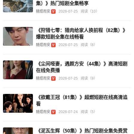
集）》热门短剧全集畅享
随煜而安
2026-07-25
阅读（10）
《狩猎七零：猎肉给家人换前程（82集）》
爆款短剧全集在线畅看
随煜而安
2026-07-25
阅读（8）
《尘间哑妻，遇颜方安（44集）》高清短剧
在线免费播
随煜而安
2026-07-25
阅读（9）
《欲戴王冠（81集）》超燃短剧在线高清追
看
随煜而安
2026-07-24
阅读（5）
《泥瓦生辉（50集）》热门短剧全集免费赏